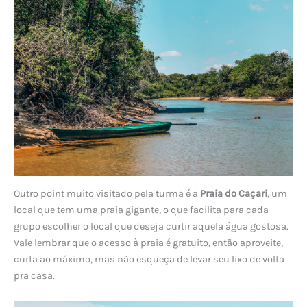
Outro point muito visitado pela turma é a
Praia do Caçari
, um
local que tem uma praia gigante, o que facilita para cada
grupo escolher o local que deseja curtir aquela água gostosa.
Vale lembrar que o acesso à praia é gratuito, então aproveite,
curta ao máximo, mas não esqueça de levar seu lixo de volta
pra casa.