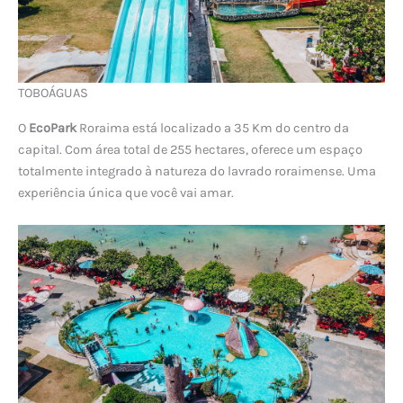
TOBOÁGUAS
O
EcoPark
Roraima está localizado a 35 Km do centro da
capital. Com área total de 255 hectares, oferece um espaço
totalmente integrado à natureza do lavrado roraimense. Uma
experiência única que você vai amar.