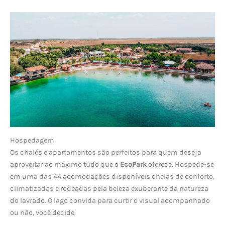
Hospedagem
Os chalés e apartamentos são perfeitos para quem deseja
aproveitar ao máximo tudo que o
EcoPark
oferece. Hospede-se
em uma das 44 acomodações disponíveis cheias de conforto,
climatizadas e rodeadas pela beleza exuberante da natureza
do lavrado. O lago convida para curtir o visual acompanhado
ou não, você decide.