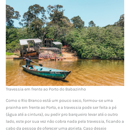
Travessia em frente ao Porto do Babazinho
Como o Rio Branco está um pouco seco, formou-se uma
prainha em frente ao Porto, e a travessia pode ser feita a pé
(água até a cintura), ou pedir pro barqueiro levar até o outro
lado, este por sua vez não cobra nada pela travessia, ficando a
cabo da pessoa de oferecer uma gorjeta. Caso deseje