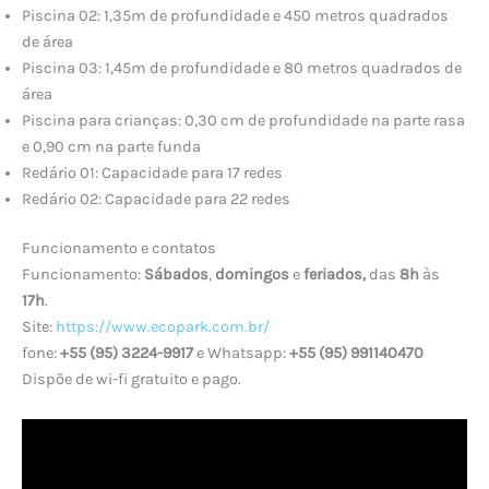
Piscina 02: 1,35m de profundidade e 450 metros quadrados
de área
Piscina 03: 1,45m de profundidade e 80 metros quadrados de
área
Piscina para crianças: 0,30 cm de profundidade na parte rasa
e 0,90 cm na parte funda
Redário 01: Capacidade para 17 redes
Redário 02: Capacidade para 22 redes
Funcionamento e contatos
Funcionamento:
Sábados
,
domingos
e
feriados,
das
8h
às
17h
.
Site:
https://www.ecopark.com.br/
fone:
+55 (95) 3224-9917
e Whatsapp:
+55 (95) 991140470
Dispõe de wi-fi gratuito e pago.