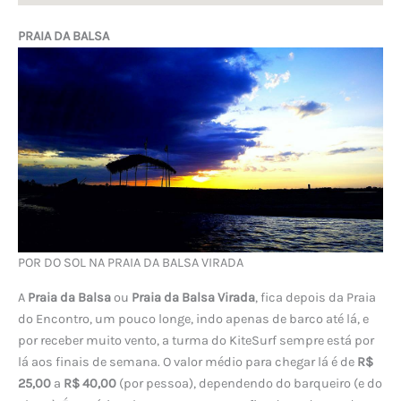
PRAIA DA BALSA
POR DO SOL NA PRAIA DA BALSA VIRADA
A
Praia da Balsa
ou
Praia da Balsa Virada
, fica depois da Praia
do Encontro, um pouco longe, indo apenas de barco até lá, e
por receber muito vento, a turma do KiteSurf sempre está por
lá aos finais de semana. O valor médio para chegar lá é de
R$
25,00
a
R$ 40,00
(por pessoa), dependendo do barqueiro (e do