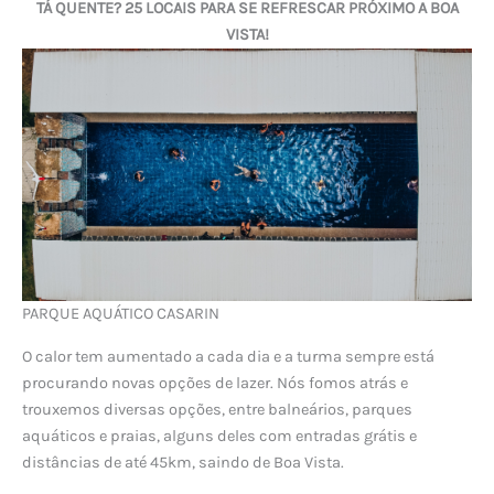
TÁ QUENTE? 25 LOCAIS PARA SE REFRESCAR PRÓXIMO A BOA
VISTA!
PARQUE AQUÁTICO CASARIN
O calor tem aumentado a cada dia e a turma sempre está
procurando novas opções de lazer. Nós fomos atrás e
trouxemos diversas opções, entre balneários, parques
aquáticos e praias, alguns deles com entradas grátis e
distâncias de até 45km, saindo de Boa Vista.