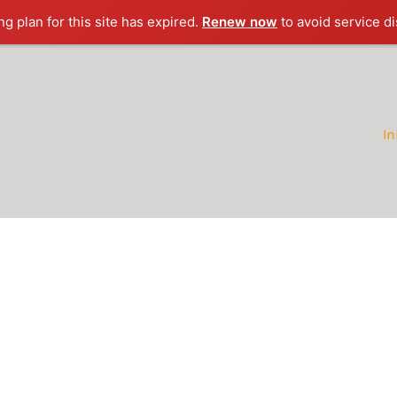
g plan for this site has expired.
Renew now
to avoid service di
In