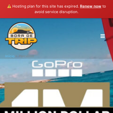
Hosting plan for this site has expired.
Renew now
to
avoid service disruption.
Ir
para
o
conteúdo
Início
Parceiros