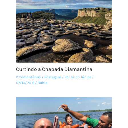
Curtindo a Chapada Diamantina
2 Comentários
/
Postagem
/ Por
Gildo Júnior
/
07/10/2019
/
Bahia