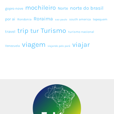
mochileiro
norte do brasil
Norte
gopro nove
Roraima
por ai
Rondonia
south america
tepequem
sao paulo
Turismo
trip
tur
travel
turismo nacional
viagem
viajar
Venezuela
viajando pelo pará