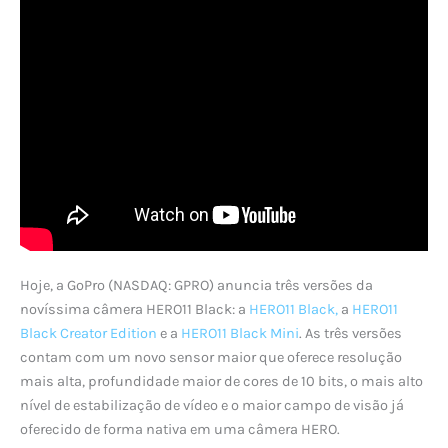
Hoje, a GoPro (NASDAQ: GPRO) anuncia três versões da
novíssima câmera HERO11 Black: a
HERO11 Black,
a
HERO11
Black Creator Edition
e a
HERO11 Black Mini
. As três versões
contam com um novo sensor maior que oferece resolução
mais alta, profundidade maior de cores de 10 bits, o mais alto
nível de estabilização de vídeo e o maior campo de visão já
oferecido de forma nativa em uma câmera HERO.