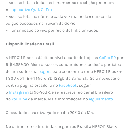
– Acesso total a todas as ferramentas de edição premium
no
aplicativo Quik GoPro
– Acesso total ao número cada vez maior de recursos de
edição baseados na nuvem da GoPro
– Transmissão ao vivo por meio de links privados
Disponibilidade no Brasil
A HERO11 Black está disponível a partir de hoje na
GoPro BR
por
R＄4.599,00. Além disso, os consumidores poderão participar
de um sorteio na
página
para concorrer a uma HERO11 Black +
1 SSD de 1 TB + 1 Micro SD 128gb da Sandisk. Será necessário
curtir a página brasileira no
Facebook
, seguir
o
Instagram
@GoProBR, e se inscrever no canal brasileiro
do
YouTube
da marca. Mais informações no
regulamento
.
O resultado será divulgado no dia 20/10 ás 12h.
No último trimestre ainda chegam ao Brasil a HERO11 Black