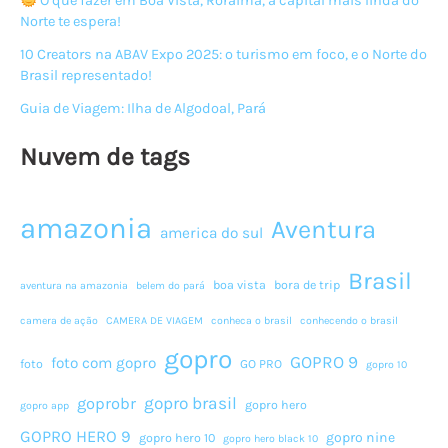
O que fazer em Boa Vista, Roraima, a capital mais linda do
Norte te espera!
10 Creators na ABAV Expo 2025: o turismo em foco, e o Norte do
Brasil representado!
Guia de Viagem: Ilha de Algodoal, Pará
Nuvem de tags
amazonia
Aventura
america do sul
Brasil
boa vista
bora de trip
aventura na amazonia
belem do pará
camera de ação
CAMERA DE VIAGEM
conheca o brasil
conhecendo o brasil
gopro
GOPRO 9
foto com gopro
foto
GO PRO
gopro 10
gopro brasil
goprobr
gopro hero
gopro app
GOPRO HERO 9
gopro nine
gopro hero 10
gopro hero black 10