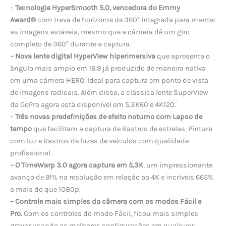
–
Tecnologia HyperSmooth 5.0, vencedora do Emmy
Award®
com trava de horizonte de 360° integrada para manter
as imagens estáveis, mesmo que a câmera dê um giro
completo de 360° durante a captura.
– Nova lente digital HyperView
hiperimersiva
que apresenta o
ângulo mais amplo em 16:9 já produzido de maneira nativa
em uma câmera HERO. Ideal para captura em ponto de vista
de imagens radicais. Além disso, a clássica lente SuperView
da GoPro agora está disponível em 5,3K60 e 4K120.
–
Três novas predefinições de efeito noturno com Lapso de
tempo
que facilitam a captura de Rastros de estrelas, Pintura
com luz e Rastros de luzes de veículos com qualidade
profissional.
– O TimeWarp 3.0 agora captura em 5,3K
, um impressionante
avanço de 91% na resolução em relação ao 4K e incríveis 665%
a mais do que 1080p.
– Controle mais simples da câmera com os modos Fácil e
Pro.
Com os controles do modo Fácil, ficou mais simples
gravar usando as melhores configurações em qualquer