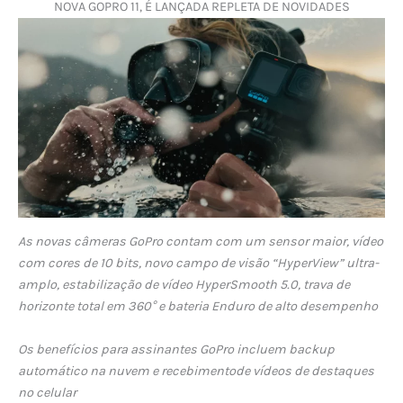
NOVA GOPRO 11, É LANÇADA REPLETA DE NOVIDADES
As novas câmeras GoPro contam com um sensor maior, vídeo
com cores de 10 bits, novo campo de visão “HyperView” ultra-
amplo, estabilização de vídeo HyperSmooth 5.0, trava de
horizonte total em 360° e bateria Enduro de alto desempenho
Os benefícios para assinantes GoPro incluem backup
automático na nuvem e recebimentode vídeos de destaques
no celular