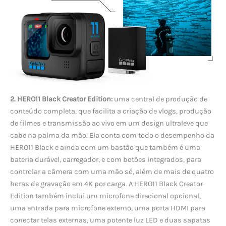
2. HERO11 Black Creator Edition:
uma central de produção de
conteúdo completa, que facilita a criação de vlogs, produção
de filmes e transmissão ao vivo em um design ultraleve que
cabe na palma da mão. Ela conta com todo o desempenho da
HERO11 Black e ainda com um bastão que também é uma
bateria durável, carregador, e com botões integrados, para
controlar a câmera com uma mão só, além de mais de quatro
horas de gravação em 4K por carga. A HERO11 Black Creator
Edition também inclui um microfone direcional opcional,
uma entrada para microfone externo, uma porta HDMI para
conectar telas externas, uma potente luz LED e duas sapatas