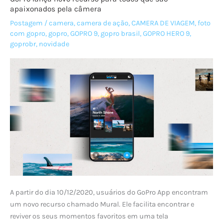
apaixonados pela câmera
Million
Postagem
/
camera
,
camera de ação
,
CAMERA DE VIAGEM
,
foto
Dollar
com gopro
,
gopro
,
GOPRO 9
,
gopro brasil
,
GOPRO HERO 9
,
Challenge
goprobr
,
novidade
com
a
HERO9
Black
e
anuncia
vencedores
A partir do dia 10/12/2020, usuários do GoPro App encontram
um novo recurso chamado Mural. Ele facilita encontrar e
reviver os seus momentos favoritos em uma tela