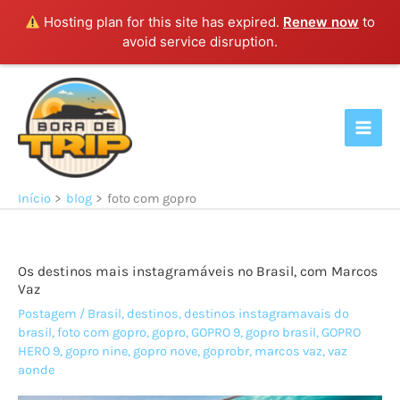
Hosting plan for this site has expired.
Renew now
to
avoid service disruption.
Ir
para
o
conteúdo
Início
blog
foto com gopro
Os destinos mais instagramáveis no Brasil, com Marcos
Vaz
Postagem
/
Brasil
,
destinos
,
destinos instagramavais do
brasil
,
foto com gopro
,
gopro
,
GOPRO 9
,
gopro brasil
,
GOPRO
HERO 9
,
gopro nine
,
gopro nove
,
goprobr
,
marcos vaz
,
vaz
aonde