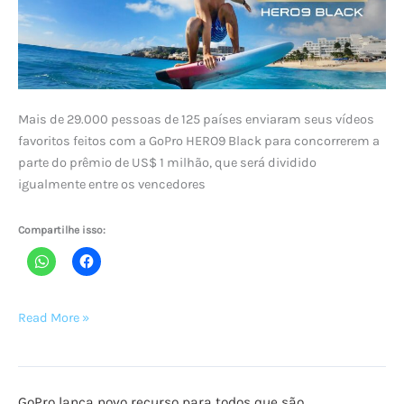
Mais de 29.000 pessoas de 125 países enviaram seus vídeos
favoritos feitos com a GoPro HERO9 Black para concorrerem a
parte do prêmio de US$ 1 milhão, que será dividido
igualmente entre os vencedores
Compartilhe isso:
GoPro
Read More »
lança
vídeo
oficial
GoPro lança novo recurso para todos que são
do