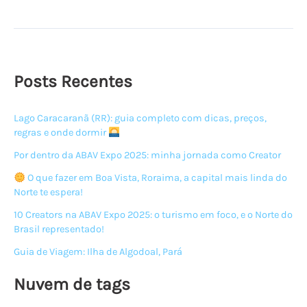
fotos
incríveis
com
sua
GoPro
Posts Recentes
Lago Caracaranã (RR): guia completo com dicas, preços,
regras e onde dormir
Por dentro da ABAV Expo 2025: minha jornada como Creator
O que fazer em Boa Vista, Roraima, a capital mais linda do
Norte te espera!
10 Creators na ABAV Expo 2025: o turismo em foco, e o Norte do
Brasil representado!
Guia de Viagem: Ilha de Algodoal, Pará
Nuvem de tags