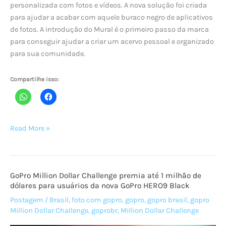
personalizada com fotos e vídeos. A nova solução foi criada
para ajudar a acabar com aquele buraco negro de aplicativos
de fotos. A introdução do Mural é o primeiro passo da marca
para conseguir ajudar a criar um acervo pessoal e organizado
para sua comunidade.
Compartilhe isso:
GoPro
Read More »
lança
novo
recurso
GoPro Million Dollar Challenge premia até 1 milhão de
para
dólares para usuários da nova GoPro HERO9 Black
todos
Postagem
/
Brasil
,
foto com gopro
,
gopro
,
gopro brasil
,
gopro
que
Million Dollar Challenge
,
goprobr
,
Million Dollar Challenge
são
apaixonados