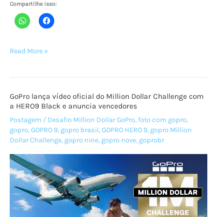
Compartilhe isso:
Os
Read More »
destinos
mais
instagramáveis
GoPro lança vídeo oficial do Million Dollar Challenge com
no
a HERO9 Black e anuncia vencedores
Brasil,
Postagem
/
Desafio Million Dollar GoPro
,
foto com gopro
,
com
gopro
,
GOPRO 9
,
gopro brasil
,
GOPRO HERO 9
,
gopro Million
Marcos
Dollar Challenge
,
gopro nine
,
gopro nove
,
goprobr
Vaz