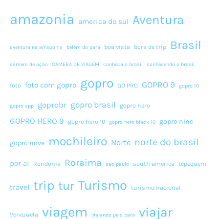
amazonia
Aventura
america do sul
Brasil
boa vista
bora de trip
aventura na amazonia
belem do pará
camera de ação
CAMERA DE VIAGEM
conheca o brasil
conhecendo o brasil
gopro
GOPRO 9
foto com gopro
foto
GO PRO
gopro 10
gopro brasil
goprobr
gopro hero
gopro app
GOPRO HERO 9
gopro nine
gopro hero 10
gopro hero black 10
mochileiro
norte do brasil
Norte
gopro nove
Roraima
por ai
Rondonia
south america
tepequem
sao paulo
Turismo
trip
tur
travel
turismo nacional
viagem
viajar
Venezuela
viajando pelo pará