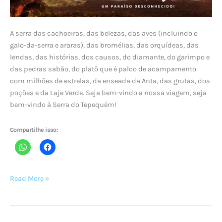
A serra das cachoeiras, das belezas, das aves (incluindo o
galo-da-serra e araras), das bromélias, das orquídeas, das
lendas, das histórias, dos causos, do diamante, do garimpo e
das pedras sabão, do platô que é palco de acampamento
com milhões de estrelas, da enseada da Anta, das grutas, dos
poções e da Laje Verde. Seja bem-vindo a nossa viagem, seja
bem-vindo à Serra do Tepequém!
Compartilhe isso:
SERRA
Read More »
DO
TEPEQUÉM,
um