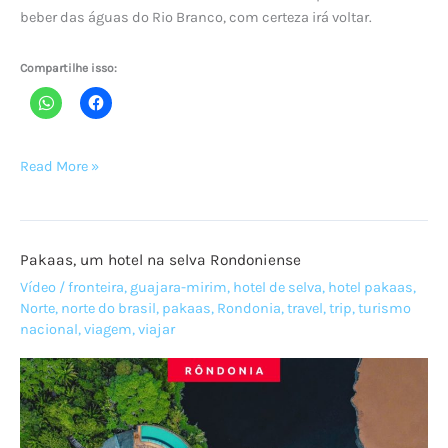
beber das águas do Rio Branco, com certeza irá voltar.
Compartilhe isso:
BOA
Read More »
VISTA,
130
anos
Pakaas, um hotel na selva Rondoniense
de
muito
Vídeo
/
fronteira
,
guajara-mirim
,
hotel de selva
,
hotel pakaas
,
Norte
,
norte do brasil
,
pakaas
,
Rondonia
,
travel
,
trip
,
turismo
amor!
nacional
,
viagem
,
viajar