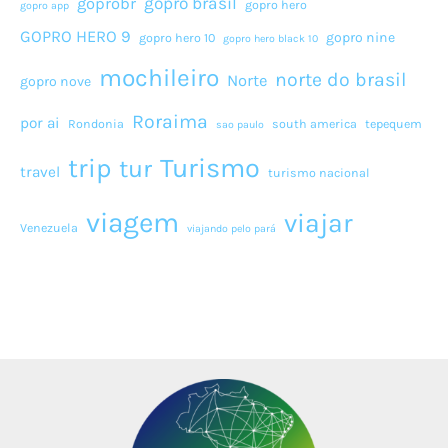
gopro brasil
goprobr
gopro hero
gopro app
GOPRO HERO 9
gopro nine
gopro hero 10
gopro hero black 10
mochileiro
norte do brasil
Norte
gopro nove
Roraima
por ai
Rondonia
south america
tepequem
sao paulo
Turismo
trip
tur
travel
turismo nacional
viagem
viajar
Venezuela
viajando pelo pará