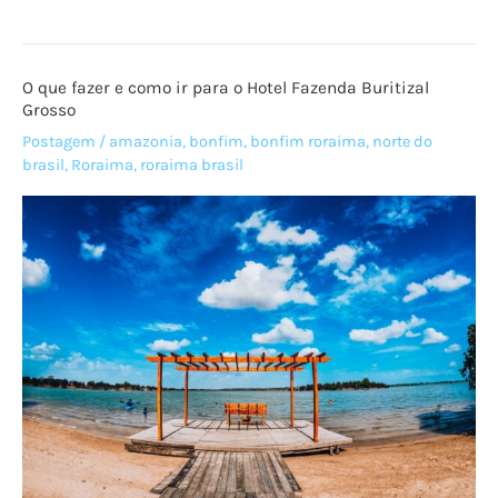
AMAZÔNICO
O que fazer e como ir para o Hotel Fazenda Buritizal
Grosso
Postagem
/
amazonia
,
bonfim
,
bonfim roraima
,
norte do
brasil
,
Roraima
,
roraima brasil