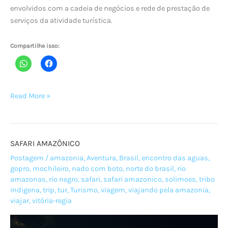
envolvidos com a cadeia de negócios e rede de prestação de
serviços da atividade turística.
Compartilhe isso:
O
Read More »
que
é
a
SAFARI AMAZÔNICO
FITA?
Postagem
/
amazonia
,
Aventura
,
Brasil
,
encontro das aguas
,
gopro
,
mochileiro
,
nado com boto
,
norte do brasil
,
rio
amazonas
,
rio negro
,
safari
,
safari amazonico
,
solimoes
,
tribo
indigena
,
trip
,
tur
,
Turismo
,
viagem
,
viajando pela amazonia
,
viajar
,
vitória-regia