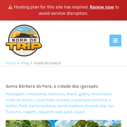
Hosting plan for this site has expired.
Renew now
to
avoid service disruption.
Ir
para
o
conteúdo
Início
blog
norte do brasil
Santa Bárbara do Pará, a cidade dos igarapés
Postagem
/
amazonia
,
Aventura
,
Brasil
,
gopro
,
mochileiro
,
norte do brasil
,
o que fazer no pará
,
o que fazer próximo a
belém
,
Pará
,
santa barbara
,
santa barbara do pará
,
trip
,
tur
,
Turismo
,
viagem
,
viajando pelo pará
,
viajar