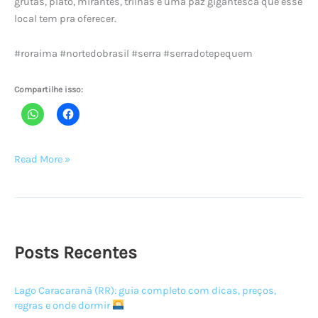
grutas, platô, mirantes, trilhas e uma paz gigantesca que esse
local tem pra oferecer.
#roraima #nortedobrasil #serra #serradotepequem
Compartilhe isso:
Serra
Read More »
do
Tepequém
–
Teaser
Posts Recentes
Lago Caracaranã (RR): guia completo com dicas, preços,
regras e onde dormir