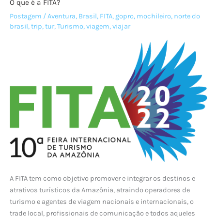
O que é a FITA?
e
vídeos
Postagem
/
Aventura
,
Brasil
,
FITA
,
gopro
,
mochileiro
,
norte do
brasil
,
trip
,
tur
,
Turismo
,
viagem
,
viajar
que
reconhece
você!
A FITA tem como objetivo promover e integrar os destinos e
atrativos turísticos da Amazônia, atraindo operadores de
turismo e agentes de viagem nacionais e internacionais, o
trade local, profissionais de comunicação e todos aqueles