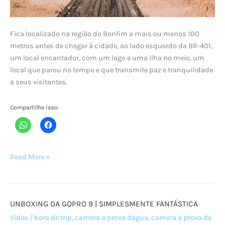
Fica localizado na região do Bonfim a mais ou menos 100
metros antes de chegar à cidade, ao lado esquerdo da BR-401,
um local encantador, com um lago e uma ilha no meio, um
local que parou no tempo e que transmite paz e tranquilidade
a seus visitantes.
Compartilhe isso:
O
Read More »
que
fazer
e
UNBOXING DA GOPRO 9 | SIMPLESMENTE FANTÁSTICA
como
ir
Vídeo
/
bora de trip
,
camera a prova dagua
,
camera a prova de