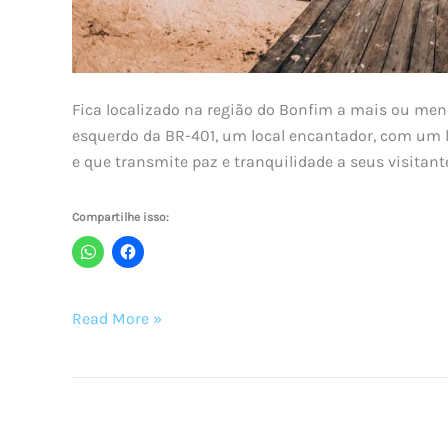
Fica localizado na região do Bonfim a mais ou men
esquerdo da BR-401, um local encantador, com um 
e que transmite paz e tranquilidade a seus visitant
Compartilhe isso:
O
Read More »
que
fazer
e
como
ir