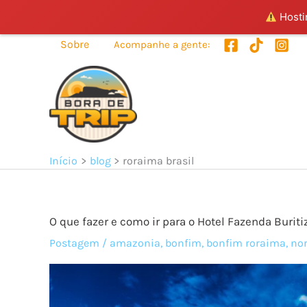
Hostin
Ir
Sobre
Acompanhe a gente:
para
o
conteúdo
Início
blog
roraima brasil
O que fazer e como ir para o Hotel Fazenda Buriti
Postagem
/
amazonia
,
bonfim
,
bonfim roraima
,
nor