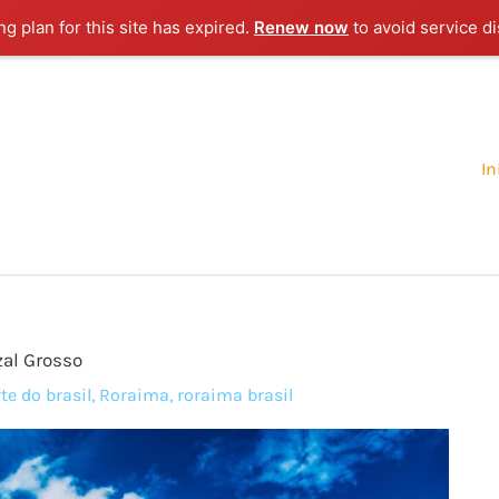
g plan for this site has expired.
Renew now
to avoid service di
In
zal Grosso
te do brasil
,
Roraima
,
roraima brasil