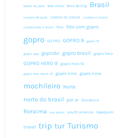
Brasil
boa vista
bora de trip
belem do pará
camera de ação
CAMERA DE VIAGEM
conheca o brasil
foto com gopro
foto
conhecendo o brasil
gopro
GOPRO 9
GO PRO
gopro 10
gopro brasil
goprobr
gopro hero
gopro app
GOPRO HERO 9
gopro hero 10
gopro nine
gopro nove
gopro hero black 10
mochileiro
Norte
norte do brasil
por ai
Rondonia
Roraima
south america
tepequem
sao paulo
Turismo
trip
tur
travel