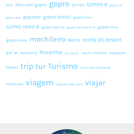
gopro
GOPRO 9
foto com gopro
foto
GO PRO
gopro 10
gopro brasil
goprobr
gopro hero
gopro app
GOPRO HERO 9
gopro nine
gopro hero 10
gopro hero black 10
mochileiro
norte do brasil
Norte
gopro nove
Roraima
por ai
Rondonia
south america
tepequem
sao paulo
Turismo
trip
tur
travel
turismo nacional
viagem
viajar
Venezuela
viajando pelo pará