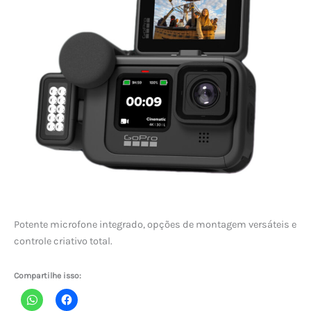
Potente microfone integrado, opções de montagem versáteis e
controle criativo total.
Compartilhe isso: