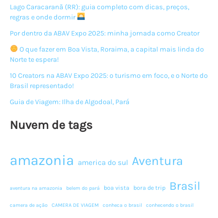
Lago Caracaranã (RR): guia completo com dicas, preços,
de
regras e onde dormir
dólares
para
Por dentro da ABAV Expo 2025: minha jornada como Creator
usuários
O que fazer em Boa Vista, Roraima, a capital mais linda do
da
Norte te espera!
nova
10 Creators na ABAV Expo 2025: o turismo em foco, e o Norte do
GoPro
Brasil representado!
HERO9
Guia de Viagem: Ilha de Algodoal, Pará
Black
Nuvem de tags
amazonia
Aventura
america do sul
Brasil
boa vista
bora de trip
aventura na amazonia
belem do pará
camera de ação
CAMERA DE VIAGEM
conheca o brasil
conhecendo o brasil