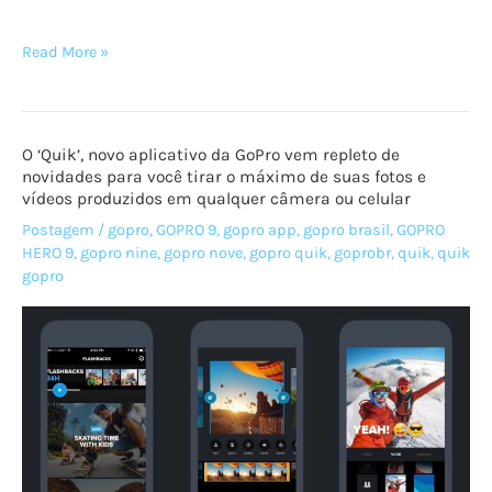
Media
Read More »
Mod,
um
estúdio
O ‘Quik’, novo aplicativo da GoPro vem repleto de
portátil
novidades para você tirar o máximo de suas fotos e
para
vídeos produzidos em qualquer câmera ou celular
sua
Postagem
/
gopro
,
GOPRO 9
,
gopro app
,
gopro brasil
,
GOPRO
GoPro
HERO 9
,
gopro nine
,
gopro nove
,
gopro quik
,
goprobr
,
quik
,
quik
gopro