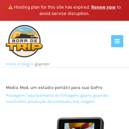
Hosting plan for this site has expired.
Renew now
to
avoid service disruption.
Ir
para
o
conteúdo
Início
blog
goprobr
Media Mod, um estúdio portátil para sua GoPro
Postagem
/
equipamento de filmagem
,
gopro
,
goprobr
,
mochileiro
,
produção de conteudo
,
trip
,
viagem