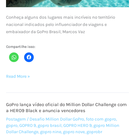
câmera
ou
Conheça alguns dos lugares mais incríveis no território
celular
nacional indicados pelo influenciador de viagens e
embaixador da GoPro Brasil, Marcos Vaz
Compartilhe isso:
Os
Read More »
destinos
mais
instagramáveis
GoPro lança vídeo oficial do Million Dollar Challenge com
no
a HERO9 Black e anuncia vencedores
Brasil,
Postagem
/
Desafio Million Dollar GoPro
,
foto com gopro
,
com
gopro
,
GOPRO 9
,
gopro brasil
,
GOPRO HERO 9
,
gopro Million
Marcos
Dollar Challenge
,
gopro nine
,
gopro nove
,
goprobr
Vaz