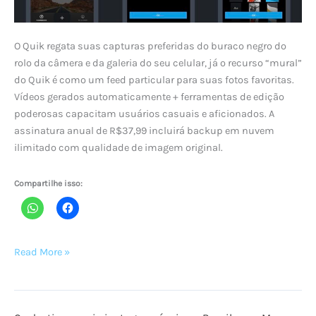
O Quik regata suas capturas preferidas do buraco negro do
rolo da câmera e da galeria do seu celular, já o recurso “mural”
do Quik é como um feed particular para suas fotos favoritas.
Vídeos gerados automaticamente + ferramentas de edição
poderosas capacitam usuários casuais e aficionados. A
assinatura anual de R$37,99 incluirá backup em nuvem
ilimitado com qualidade de imagem original.
Compartilhe isso:
O
Read More »
‘Quik’,
novo
aplicativo