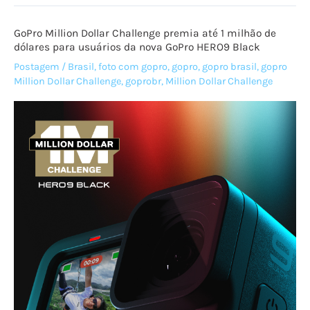
novo
recurso
GoPro Million Dollar Challenge premia até 1 milhão de
para
dólares para usuários da nova GoPro HERO9 Black
todos
Postagem
/
Brasil
,
foto com gopro
,
gopro
,
gopro brasil
,
gopro
que
Million Dollar Challenge
,
goprobr
,
Million Dollar Challenge
são
apaixonados
pela
câmera