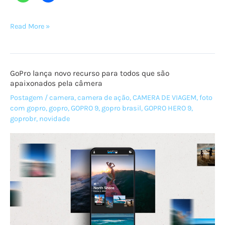
GoPro
Read More »
lança
vídeo
oficial
GoPro lança novo recurso para todos que são
do
apaixonados pela câmera
Million
Postagem
/
camera
,
camera de ação
,
CAMERA DE VIAGEM
,
foto
Dollar
com gopro
,
gopro
,
GOPRO 9
,
gopro brasil
,
GOPRO HERO 9
,
Challenge
goprobr
,
novidade
com
a
HERO9
Black
e
anuncia
vencedores