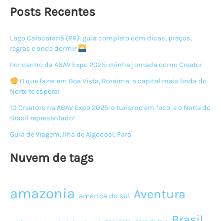
de
Posts Recentes
Cotijuba
Lago Caracaranã (RR): guia completo com dicas, preços,
regras e onde dormir
Por dentro da ABAV Expo 2025: minha jornada como Creator
O que fazer em Boa Vista, Roraima, a capital mais linda do
Norte te espera!
10 Creators na ABAV Expo 2025: o turismo em foco, e o Norte do
Brasil representado!
Guia de Viagem: Ilha de Algodoal, Pará
Nuvem de tags
amazonia
Aventura
america do sul
Brasil