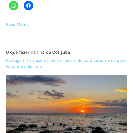
Santa
Read More »
Bárbara
do
Pará,
O que fazer na Ilha de Cotijuba
a
cidade
Postagem
/
amazonia
,
belem
,
belem do pará
,
turismo no pará
,
viajando pelo pará
dos
igarapés