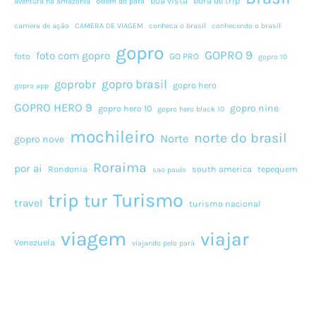
boa vista
bora de trip
aventura na amazonia
belem do pará
camera de ação
CAMERA DE VIAGEM
conheca o brasil
conhecendo o brasil
gopro
GOPRO 9
foto com gopro
foto
GO PRO
gopro 10
gopro brasil
goprobr
gopro hero
gopro app
GOPRO HERO 9
gopro nine
gopro hero 10
gopro hero black 10
mochileiro
norte do brasil
Norte
gopro nove
Roraima
por ai
Rondonia
south america
tepequem
sao paulo
Turismo
trip
tur
travel
turismo nacional
viagem
viajar
Venezuela
viajando pelo pará