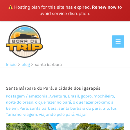
Hosting plan for this site has expired.
Renew now
to
avoid service disruption.
Ir
para
o
conteúdo
Início
blog
santa barbara
Santa Bárbara do Pará, a cidade dos igarapés
Postagem
/
amazonia
,
Aventura
,
Brasil
,
gopro
,
mochileiro
,
norte do brasil
,
o que fazer no pará
,
o que fazer próximo a
belém
,
Pará
,
santa barbara
,
santa barbara do pará
,
trip
,
tur
,
Turismo
,
viagem
,
viajando pelo pará
,
viajar