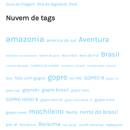
Guia de Viagem: Ilha de Algodoal, Pará
Nuvem de tags
amazonia
Aventura
america do sul
Brasil
boa vista
bora de trip
aventura na amazonia
belem do pará
camera de ação
CAMERA DE VIAGEM
conheca o brasil
conhecendo o brasil
gopro
GOPRO 9
foto com gopro
foto
GO PRO
gopro 10
gopro brasil
goprobr
gopro hero
gopro app
GOPRO HERO 9
gopro nine
gopro hero 10
gopro hero black 10
mochileiro
norte do brasil
Norte
gopro nove
Roraima
por ai
Rondonia
south america
tepequem
sao paulo