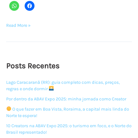
Santa
Read More »
Bárbara
do
Pará,
a
cidade
Posts Recentes
dos
igarapés
Lago Caracaranã (RR): guia completo com dicas, preços,
regras e onde dormir
Por dentro da ABAV Expo 2025: minha jornada como Creator
O que fazer em Boa Vista, Roraima, a capital mais linda do
Norte te espera!
10 Creators na ABAV Expo 2025: o turismo em foco, e o Norte do
Brasil representado!