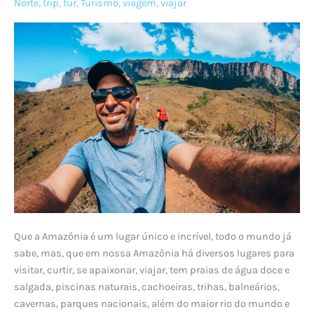
Norte
,
trip
,
tur
,
Turismo
,
viagem
,
viajar
Que a Amazônia é um lugar único e incrível, todo o mundo já
sabe, mas, que em nossa Amazônia há diversos lugares para
visitar, curtir, se apaixonar, viajar, tem praias de água doce e
salgada, piscinas naturais, cachoeiras, trihas, balneários,
cavernas, parques nacionais, além do maior rio do mundo e