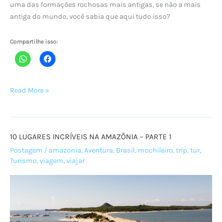
uma das formações rochosas mais antigas, se não a mais
antiga do mundo, você sabia que aqui tudo isso?
Compartilhe isso:
10
Read More »
LUGARES
INCRÍVEIS
NA
10 LUGARES INCRÍVEIS NA AMAZÔNIA – PARTE 1
AMAZÔNIA
–
Postagem
/
amazonia
,
Aventura
,
Brasil
,
mochileiro
,
trip
,
tur
,
Turismo
,
viagem
,
viajar
PARTE
2