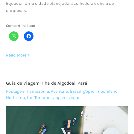
Equador. Uma cidade planejada, acolhedora e cheia de
surpresas.
Compartilhe isso:
Read More »
O
que
fazer
Guia de Viagem: Ilha de Algodoal, Pará
em
Boa
Postagem
/
amazonia
,
Aventura
,
Brasil
,
gopro
,
mochileiro
,
Norte
,
trip
,
tur
,
Turismo
,
viagem
,
viajar
Vista,
Roraima,
a
capital
mais
linda