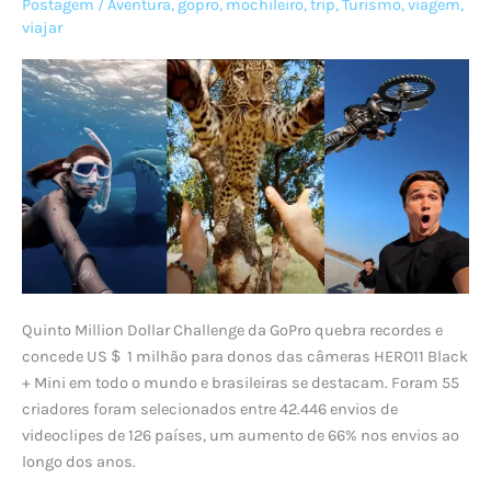
Postagem
/
Aventura
,
gopro
,
mochileiro
,
trip
,
Turismo
,
viagem
,
viajar
Quinto Million Dollar Challenge da GoPro quebra recordes e
concede US＄ 1 milhão para donos das câmeras HERO11 Black
+ Mini em todo o mundo e brasileiras se destacam. Foram 55
criadores foram selecionados entre 42.446 envios de
videoclipes de 126 países, um aumento de 66% nos envios ao
longo dos anos.