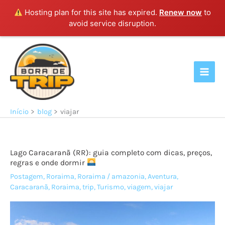
Hosting plan for this site has expired.
Renew now
to
avoid service disruption.
Ir
para
o
conteúdo
Início
blog
viajar
Lago Caracaranã (RR): guia completo com dicas, preços,
regras e onde dormir
Postagem
,
Roraima
,
Roraima
/
amazonia
,
Aventura
,
Caracaranã
,
Roraima
,
trip
,
Turismo
,
viagem
,
viajar