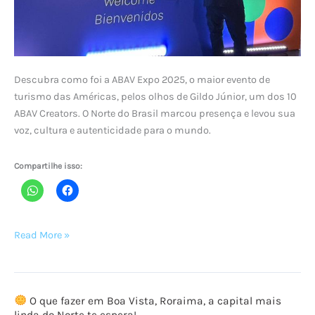
Descubra como foi a ABAV Expo 2025, o maior evento de
turismo das Américas, pelos olhos de Gildo Júnior, um dos 10
ABAV Creators. O Norte do Brasil marcou presença e levou sua
voz, cultura e autenticidade para o mundo.
Compartilhe isso:
Por
Read More »
dentro
da
ABAV
O que fazer em Boa Vista, Roraima, a capital mais
Expo
linda do Norte te espera!