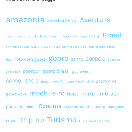
amazonia
Aventura
america do sul
Brasil
boa vista
bora de trip
aventura na amazonia
belem do pará
camera de ação
CAMERA DE VIAGEM
conheca o brasil
conhecendo o brasil
gopro
GOPRO 9
foto com gopro
foto
GO PRO
gopro 10
gopro brasil
goprobr
gopro hero
gopro app
GOPRO HERO 9
gopro nine
gopro hero 10
gopro hero black 10
mochileiro
norte do brasil
Norte
gopro nove
Roraima
por ai
Rondonia
south america
tepequem
sao paulo
Turismo
trip
tur
travel
turismo nacional