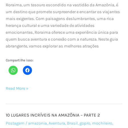
Roraima, um tesouro escondido na vastidão da Amazônia, é
um destino que promete surpreender e encantar os viajantes
mais exigentes. Com paisagens deslumbrantes, uma rica
herança cultural e uma variedade de atividades
emocionantes, Roraima oferece uma experiência única para
quem busca aventura e conexão com a natureza. Neste guia
abrangente, vamos explorar as melhores atrações
Compartilhe isso:
VEM
Read More »
PRA
RORAIMA!
10 LUGARES INCRÍVEIS NA AMAZÔNIA – PARTE 2
Postagem
/
amazonia
,
Aventura
,
Brasil
,
gopro
,
mochileiro
,