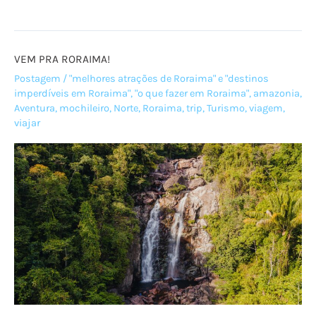
de
Viagem:
Ilha
VEM PRA RORAIMA!
de
Algodoal,
Postagem
/
"melhores atrações de Roraima" e "destinos
imperdíveis em Roraima"
,
"o que fazer em Roraima"
,
amazonia
,
Pará
Aventura
,
mochileiro
,
Norte
,
Roraima
,
trip
,
Turismo
,
viagem
,
viajar