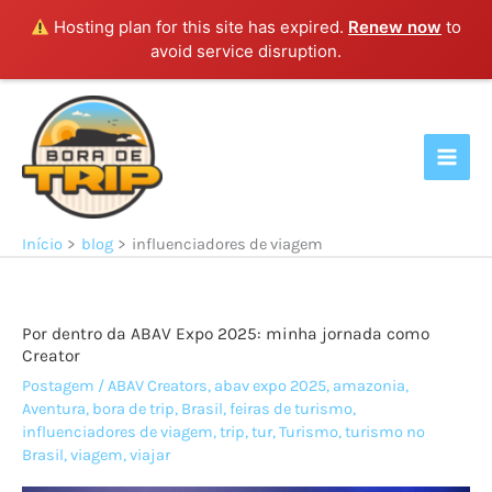
Hosting plan for this site has expired.
Renew now
to
avoid service disruption.
Ir
para
o
conteúdo
Início
blog
influenciadores de viagem
Por dentro da ABAV Expo 2025: minha jornada como
Creator
Postagem
/
ABAV Creators
,
abav expo 2025
,
amazonia
,
Aventura
,
bora de trip
,
Brasil
,
feiras de turismo
,
influenciadores de viagem
,
trip
,
tur
,
Turismo
,
turismo no
Brasil
,
viagem
,
viajar