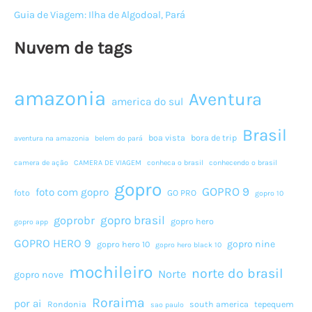
Guia de Viagem: Ilha de Algodoal, Pará
Nuvem de tags
amazonia
Aventura
america do sul
Brasil
boa vista
bora de trip
aventura na amazonia
belem do pará
camera de ação
CAMERA DE VIAGEM
conheca o brasil
conhecendo o brasil
gopro
GOPRO 9
foto com gopro
foto
GO PRO
gopro 10
gopro brasil
goprobr
gopro hero
gopro app
GOPRO HERO 9
gopro nine
gopro hero 10
gopro hero black 10
mochileiro
norte do brasil
Norte
gopro nove
Roraima
por ai
Rondonia
south america
tepequem
sao paulo