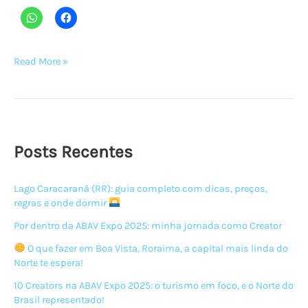
Por
Read More »
dentro
da
ABAV
Expo
2025:
Posts Recentes
minha
jornada
Lago Caracaranã (RR): guia completo com dicas, preços,
como
regras e onde dormir
Creator
Por dentro da ABAV Expo 2025: minha jornada como Creator
O que fazer em Boa Vista, Roraima, a capital mais linda do
Norte te espera!
10 Creators na ABAV Expo 2025: o turismo em foco, e o Norte do
Brasil representado!