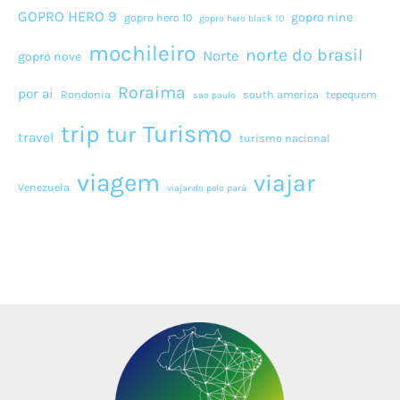
GOPRO HERO 9
gopro nine
gopro hero 10
gopro hero black 10
mochileiro
norte do brasil
Norte
gopro nove
Roraima
por ai
Rondonia
south america
tepequem
sao paulo
Turismo
trip
tur
travel
turismo nacional
viagem
viajar
Venezuela
viajando pelo pará