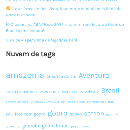
O que fazer em Boa Vista, Roraima, a capital mais linda do
Norte te espera!
10 Creators na ABAV Expo 2025: o turismo em foco, e o Norte do
Brasil representado!
Guia de Viagem: Ilha de Algodoal, Pará
Nuvem de tags
amazonia
Aventura
america do sul
Brasil
boa vista
bora de trip
aventura na amazonia
belem do pará
camera de ação
CAMERA DE VIAGEM
conheca o brasil
conhecendo o brasil
gopro
GOPRO 9
foto com gopro
foto
GO PRO
gopro 10
gopro brasil
goprobr
gopro hero
gopro app