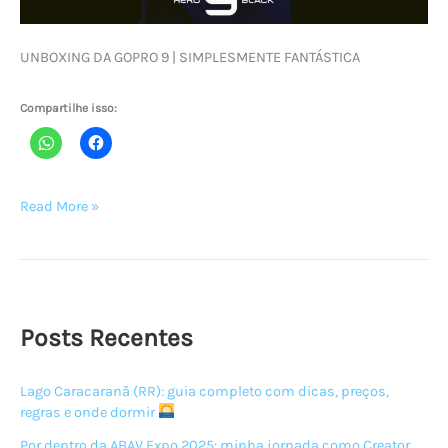
UNBOXING DA GOPRO 9 | SIMPLESMENTE FANTÁSTICA
Compartilhe isso:
UNBOXING
Read More »
DA
GOPRO
9
|
SIMPLESMENTE
Posts Recentes
FANTÁSTICA
Lago Caracaranã (RR): guia completo com dicas, preços,
regras e onde dormir
Por dentro da ABAV Expo 2025: minha jornada como Creator