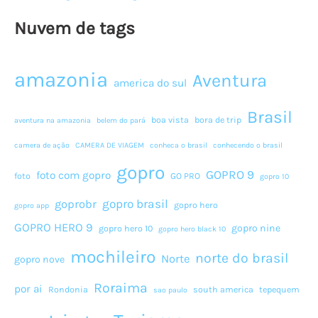
Nuvem de tags
amazonia
Aventura
america do sul
Brasil
boa vista
bora de trip
aventura na amazonia
belem do pará
camera de ação
CAMERA DE VIAGEM
conheca o brasil
conhecendo o brasil
gopro
GOPRO 9
foto com gopro
foto
GO PRO
gopro 10
gopro brasil
goprobr
gopro hero
gopro app
GOPRO HERO 9
gopro nine
gopro hero 10
gopro hero black 10
mochileiro
norte do brasil
Norte
gopro nove
Roraima
por ai
Rondonia
south america
tepequem
sao paulo