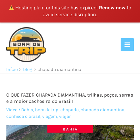
Hosting plan for this site has expired.
Renew now
to
avoid service disruption.
Ir
para
o
conteúdo
Início
blog
chapada diamantina
O QUE FAZER CHAPADA DIAMANTINA, trilhas, poços, serras
e a maior cachoeira do Brasil!
Vídeo
/
Bahia
,
bora de trip
,
chapada
,
chapada diamantina
,
conheca o brasil
,
viagem
,
viajar