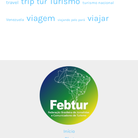
Turismo
trip
tur
travel
turismo nacional
viagem
viajar
Venezuela
viajando pelo pará
Início