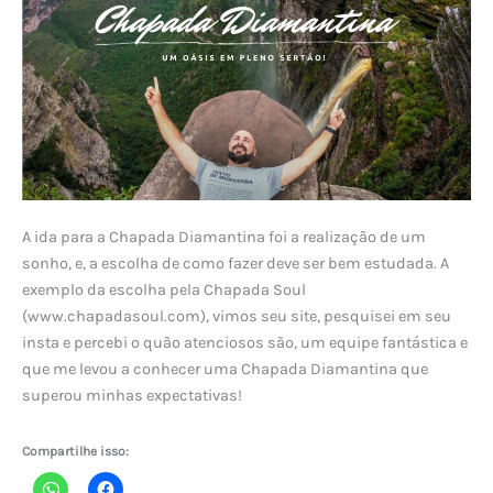
A ida para a Chapada Diamantina foi a realização de um
sonho, e, a escolha de como fazer deve ser bem estudada. A
exemplo da escolha pela Chapada Soul
(www.chapadasoul.com), vimos seu site, pesquisei em seu
insta e percebi o quão atenciosos são, um equipe fantástica e
que me levou a conhecer uma Chapada Diamantina que
superou minhas expectativas!
Compartilhe isso: