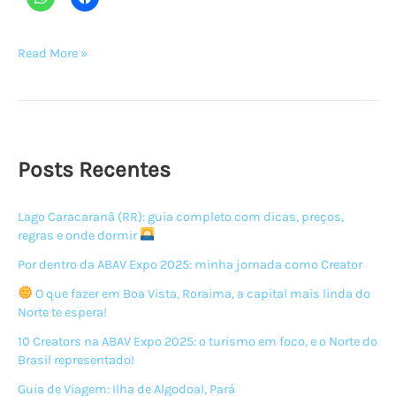
O
Read More »
QUE
FAZER
CHAPADA
DIAMANTINA,
trilhas,
Posts Recentes
poços,
serras
Lago Caracaranã (RR): guia completo com dicas, preços,
e
regras e onde dormir
a
maior
Por dentro da ABAV Expo 2025: minha jornada como Creator
cachoeira
O que fazer em Boa Vista, Roraima, a capital mais linda do
do
Norte te espera!
Brasil!
10 Creators na ABAV Expo 2025: o turismo em foco, e o Norte do
Brasil representado!
Guia de Viagem: Ilha de Algodoal, Pará