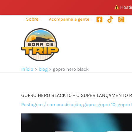
Hostin
Ir
Sobre
Acompanhe a gente:
para
o
conteúdo
Início
blog
gopro hero black
GOPRO HERO BLACK 10 – O SUPER LANÇAMENTO 
Postagem
/
camera de ação
,
gopro
,
gopro 10
,
gopro 