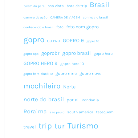
Brasil
boa vista
bora de trip
belem do pará
camera de ação
CAMERA DE VIAGEM
conheca o brasil
foto com gopro
foto
conhecendo o brasil
gopro
GOPRO 9
GO PRO
gopro 10
gopro brasil
goprobr
gopro hero
gopro app
GOPRO HERO 9
gopro hero 10
gopro nine
gopro nove
gopro hero black 10
mochileiro
Norte
norte do brasil
por ai
Rondonia
Roraima
south america
tepequem
sao paulo
Turismo
trip
tur
travel