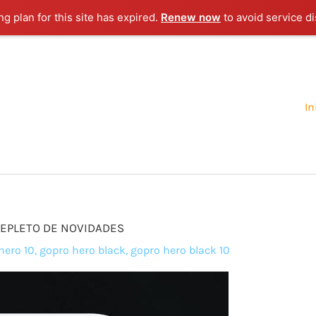
g plan for this site has expired.
Renew now
to avoid service di
In
REPLETO DE NOVIDADES
hero 10
,
gopro hero black
,
gopro hero black 10