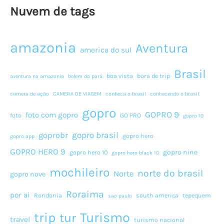
Nuvem de tags
amazonia
Aventura
america do sul
Brasil
boa vista
bora de trip
aventura na amazonia
belem do pará
camera de ação
CAMERA DE VIAGEM
conheca o brasil
conhecendo o brasil
gopro
GOPRO 9
foto com gopro
foto
GO PRO
gopro 10
gopro brasil
goprobr
gopro hero
gopro app
GOPRO HERO 9
gopro nine
gopro hero 10
gopro hero black 10
mochileiro
norte do brasil
Norte
gopro nove
Roraima
por ai
Rondonia
south america
tepequem
sao paulo
Turismo
trip
tur
travel
turismo nacional