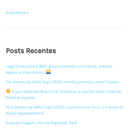
O
Read More »
que
fazer
nos
Lençóis
Maranhenses
Posts Recentes
Lago Caracaranã (RR): guia completo com dicas, preços,
regras e onde dormir
Por dentro da ABAV Expo 2025: minha jornada como Creator
O que fazer em Boa Vista, Roraima, a capital mais linda do
Norte te espera!
10 Creators na ABAV Expo 2025: o turismo em foco, e o Norte do
Brasil representado!
Guia de Viagem: Ilha de Algodoal, Pará