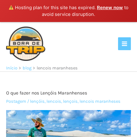
Hosting plan for this site has expired.
Renew now
to
avoid service disruption.
Ir
para
o
conteúdo
Início
blog
lencois maranheses
O que fazer nos Lençóis Maranhenses
Postagem
/
lençóis
,
lencois
,
lençois
,
lencois maranheses