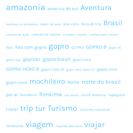
amazonia
Aventura
america do sul
Brasil
boa vista
bora de trip
aventura na amazonia
belem do pará
camera de ação
CAMERA DE VIAGEM
conheca o brasil
conhecendo o brasil
gopro
GOPRO 9
foto com gopro
foto
GO PRO
gopro 10
gopro brasil
goprobr
gopro hero
gopro app
GOPRO HERO 9
gopro nine
gopro hero 10
gopro hero black 10
mochileiro
norte do brasil
Norte
gopro nove
Roraima
por ai
Rondonia
south america
tepequem
sao paulo
Turismo
trip
tur
travel
turismo nacional
viagem
viajar
Venezuela
viajando pelo pará