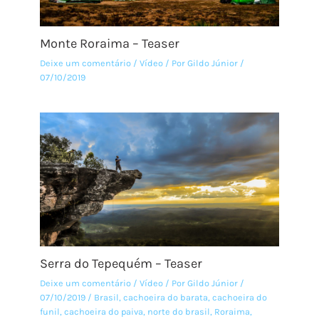
Monte Roraima – Teaser
Deixe um comentário
/
Vídeo
/ Por
Gildo Júnior
/
07/10/2019
Serra do Tepequém – Teaser
Deixe um comentário
/
Vídeo
/ Por
Gildo Júnior
/
07/10/2019
/
Brasil
,
cachoeira do barata
,
cachoeira do
funil
,
cachoeira do paiva
,
norte do brasil
,
Roraima
,