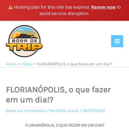
Hosting plan for this site has expired.
Renew now
to
avoid service disruption.
Ir
para
o
conteúdo
Início
Vídeo
FLORIANÓPOLIS, o que fazer em um dia!?
FLORIANÓPOLIS, o que fazer
em um dia!?
Deixe um comentário
/ Por
Gildo Júnior
/
06/07/2020
FLORIANÓPOLIS, O QUE FAZER EM UM DIA!?