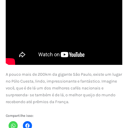
A pouco mais de 200km da gigante São Paulo, existe um lugar
no Pólo Cuesta, lindo, impressionante e fantástico. Imagine
você, que é de lá um dos melhores cafés nacionais e
surpreenda- se também é de lá, o melhor queijo do mundo
recebendo até prêmios da França.
Compartilhe isso: