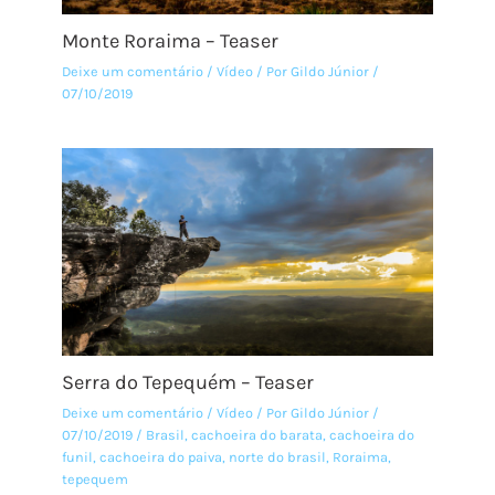
Monte Roraima – Teaser
Deixe um comentário
/
Vídeo
/ Por
Gildo Júnior
/
07/10/2019
Serra do Tepequém – Teaser
Deixe um comentário
/
Vídeo
/ Por
Gildo Júnior
/
07/10/2019
/
Brasil
,
cachoeira do barata
,
cachoeira do
funil
,
cachoeira do paiva
,
norte do brasil
,
Roraima
,
tepequem