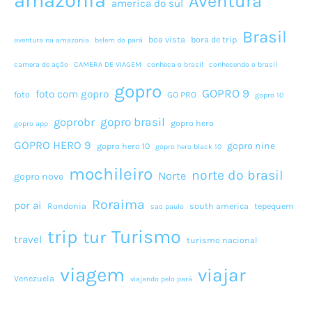
Aventura
america do sul
Brasil
boa vista
bora de trip
aventura na amazonia
belem do pará
camera de ação
CAMERA DE VIAGEM
conheca o brasil
conhecendo o brasil
gopro
GOPRO 9
foto com gopro
foto
GO PRO
gopro 10
gopro brasil
goprobr
gopro hero
gopro app
GOPRO HERO 9
gopro nine
gopro hero 10
gopro hero black 10
mochileiro
norte do brasil
Norte
gopro nove
Roraima
por ai
Rondonia
south america
tepequem
sao paulo
Turismo
trip
tur
travel
turismo nacional
viagem
viajar
Venezuela
viajando pelo pará