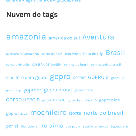
Guia de Viagem: Ilha de Algodoal, Pará
Nuvem de tags
amazonia
Aventura
america do sul
Brasil
boa vista
bora de trip
aventura na amazonia
belem do pará
camera de ação
CAMERA DE VIAGEM
conheca o brasil
conhecendo o brasil
gopro
GOPRO 9
foto com gopro
foto
GO PRO
gopro 10
gopro brasil
goprobr
gopro hero
gopro app
GOPRO HERO 9
gopro nine
gopro hero 10
gopro hero black 10
mochileiro
norte do brasil
Norte
gopro nove
Roraima
por ai
Rondonia
south america
tepequem
sao paulo