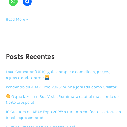
10
Read More »
Filmes/séries
para
você
viajar
sem
Posts Recentes
sair
de
Lago Caracaranã (RR): guia completo com dicas, preços,
seu
regras e onde dormir
sofá
Por dentro da ABAV Expo 2025: minha jornada como Creator
O que fazer em Boa Vista, Roraima, a capital mais linda do
Norte te espera!
10 Creators na ABAV Expo 2025: o turismo em foco, e o Norte do
Brasil representado!