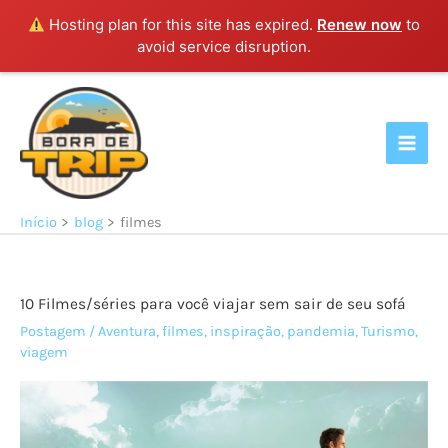
Hosting plan for this site has expired.
Renew now
to
avoid service disruption.
Ir
para
o
conteúdo
Início
blog
filmes
10 Filmes/séries para você viajar sem sair de seu sofá
Postagem
/
Aventura
,
filmes
,
inspiração
,
pandemia
,
Turismo
,
viagem