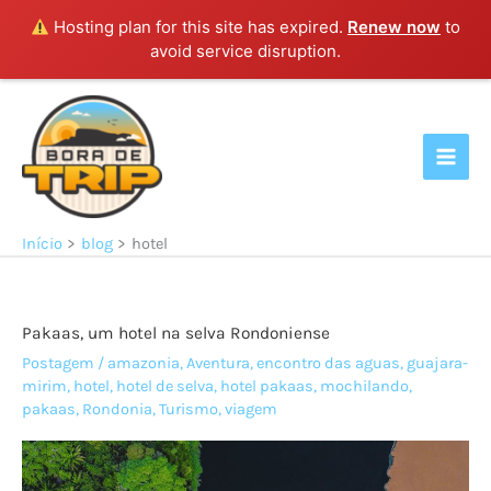
Hosting plan for this site has expired.
Renew now
to
avoid service disruption.
Ir
para
o
conteúdo
Início
blog
hotel
Pakaas, um hotel na selva Rondoniense
Postagem
/
amazonia
,
Aventura
,
encontro das aguas
,
guajara-
mirim
,
hotel
,
hotel de selva
,
hotel pakaas
,
mochilando
,
pakaas
,
Rondonia
,
Turismo
,
viagem