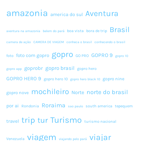
amazonia
Aventura
america do sul
Brasil
boa vista
bora de trip
aventura na amazonia
belem do pará
camera de ação
CAMERA DE VIAGEM
conheca o brasil
conhecendo o brasil
gopro
GOPRO 9
foto com gopro
foto
GO PRO
gopro 10
gopro brasil
goprobr
gopro hero
gopro app
GOPRO HERO 9
gopro nine
gopro hero 10
gopro hero black 10
mochileiro
norte do brasil
Norte
gopro nove
Roraima
por ai
Rondonia
south america
tepequem
sao paulo
Turismo
trip
tur
travel
turismo nacional
viagem
viajar
Venezuela
viajando pelo pará