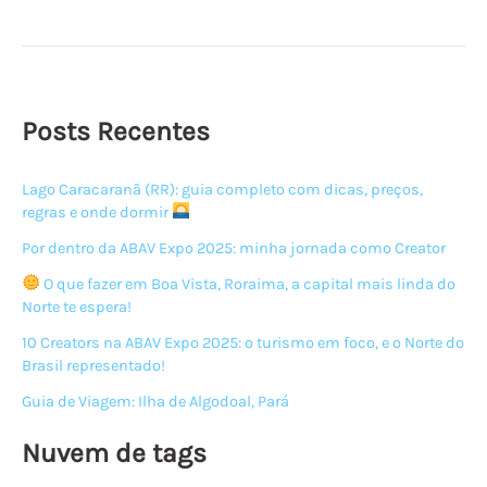
um
hotel
na
selva
Rondoniense
Posts Recentes
Lago Caracaranã (RR): guia completo com dicas, preços,
regras e onde dormir
Por dentro da ABAV Expo 2025: minha jornada como Creator
O que fazer em Boa Vista, Roraima, a capital mais linda do
Norte te espera!
10 Creators na ABAV Expo 2025: o turismo em foco, e o Norte do
Brasil representado!
Guia de Viagem: Ilha de Algodoal, Pará
Nuvem de tags