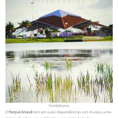
Forródromo
O
Parque Anauá
tem em suas dependências um museu, uma