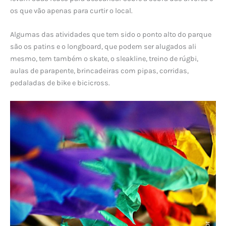
os que vão apenas para curtir o local.
Algumas das atividades que tem sido o ponto alto do parque
são os patins e o longboard, que podem ser alugados ali
mesmo, tem também o skate, o sleakline, treino de rúgbi,
aulas de parapente, brincadeiras com pipas, corridas,
pedaladas de bike e bicicross.