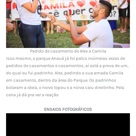
Pedido de casamento de Alex a Camila
Isso mesmo, o parque Anauá já foi palco inúmeras vezes de
pedidos de casamentos e casamentos, aí está a prova de um,
do qual eu fui padrinho. Alex, pedindo a sua amada Camila
em casamento, dentro da área do Parque. Os padrinhos
bolaram a ideia, o noivo topou e a noiva caiu direitinho. Pela
cena já dá pra ver a reação
ENSAIOS FOTOGRÁFICOS