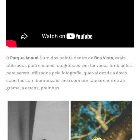
O
Parque Anauá
é um dos points dentro de
Boa Vista
, mais
utilizados para ensaios fotográficos, por ter vários ambientes
para serem utilizados pela fotografia, que vai desde a áreas
cobertas com bambuzais, área com um tapete enorme de
grama, a cercas, prainhas.