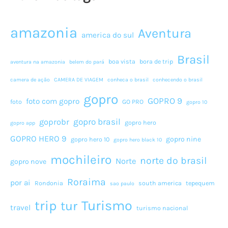
amazonia
Aventura
america do sul
Brasil
boa vista
bora de trip
aventura na amazonia
belem do pará
camera de ação
CAMERA DE VIAGEM
conheca o brasil
conhecendo o brasil
gopro
GOPRO 9
foto com gopro
foto
GO PRO
gopro 10
gopro brasil
goprobr
gopro hero
gopro app
GOPRO HERO 9
gopro nine
gopro hero 10
gopro hero black 10
mochileiro
norte do brasil
Norte
gopro nove
Roraima
por ai
Rondonia
south america
tepequem
sao paulo
Turismo
trip
tur
travel
turismo nacional