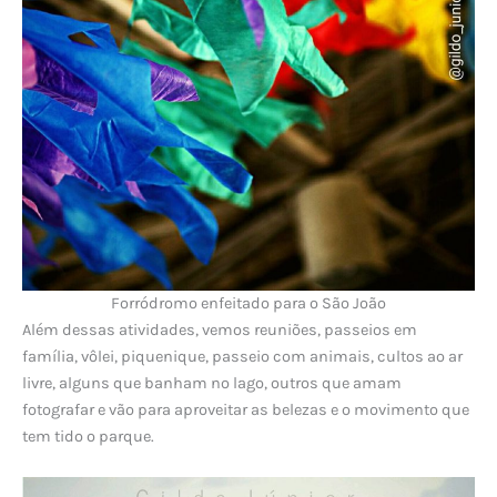
Forródromo enfeitado para o São João
Além dessas atividades, vemos reuniões, passeios em
família, vôlei, piquenique, passeio com animais, cultos ao ar
livre, alguns que banham no lago, outros que amam
fotografar e vão para aproveitar as belezas e o movimento que
tem tido o parque.