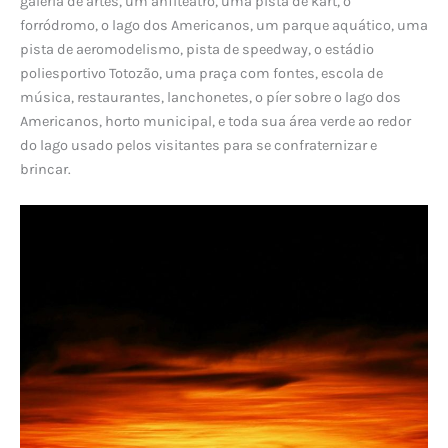
galeria de artes, um anfiteatro, uma pista de kart, o
forródromo, o lago dos Americanos, um parque aquático, uma
pista de aeromodelismo, pista de speedway, o estádio
poliesportivo Totozão, uma praça com fontes, escola de
música, restaurantes, lanchonetes, o píer sobre o lago dos
Americanos, horto municipal, e toda sua área verde ao redor
do lago usado pelos visitantes para se confraternizar e
brincar.