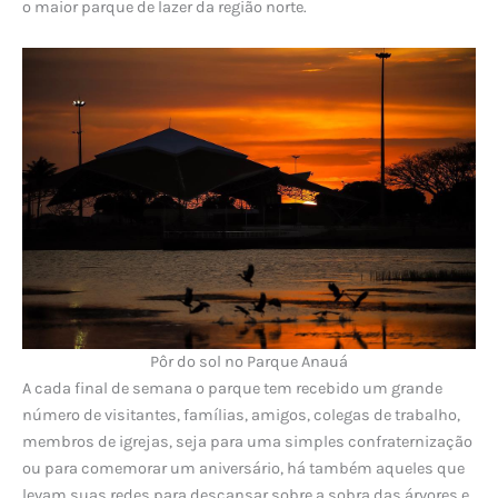
o maior parque de lazer da região norte.
Pôr do sol no Parque Anauá
A cada final de semana o parque tem recebido um grande
número de visitantes, famílias, amigos, colegas de trabalho,
membros de igrejas, seja para uma simples confraternização
ou para comemorar um aniversário, há também aqueles que
levam suas redes para descansar sobre a sobra das árvores e