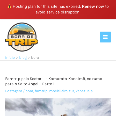
Hosting plan for this site has expired.
Renew now
to
avoid service disruption.
Ir
para
o
conteúdo
Início
blog
bora
Famtrip pelo Sector II – Kamarata-Kanaimö, no rumo
para o Salto Angel – Parte 1
Postagem
/
bora
,
famtrip
,
mochileiro
,
tur
,
Venezuela