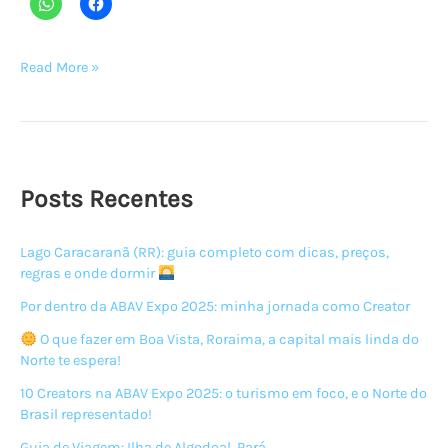
Famtrip
Read More »
pelo
Sector
II
–
Kamarata-
Posts Recentes
Kanaimö,
no
Lago Caracaranã (RR): guia completo com dicas, preços,
rumo
regras e onde dormir
para
o
Por dentro da ABAV Expo 2025: minha jornada como Creator
Salto
O que fazer em Boa Vista, Roraima, a capital mais linda do
Angel
Norte te espera!
–
10 Creators na ABAV Expo 2025: o turismo em foco, e o Norte do
Parte
Brasil representado!
1
Guia de Viagem: Ilha de Algodoal, Pará