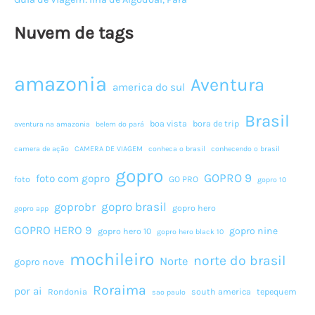
Nuvem de tags
amazonia
Aventura
america do sul
Brasil
boa vista
bora de trip
aventura na amazonia
belem do pará
camera de ação
CAMERA DE VIAGEM
conheca o brasil
conhecendo o brasil
gopro
GOPRO 9
foto com gopro
foto
GO PRO
gopro 10
gopro brasil
goprobr
gopro hero
gopro app
GOPRO HERO 9
gopro nine
gopro hero 10
gopro hero black 10
mochileiro
norte do brasil
Norte
gopro nove
Roraima
por ai
Rondonia
south america
tepequem
sao paulo