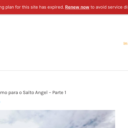
g plan for this site has expired.
Renew now
to avoid service di
In
mo para o Salto Angel – Parte 1
a