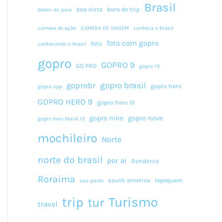
Brasil
boa vista
bora de trip
belem do pará
camera de ação
CAMERA DE VIAGEM
conheca o brasil
foto com gopro
foto
conhecendo o brasil
gopro
GOPRO 9
GO PRO
gopro 10
gopro brasil
goprobr
gopro hero
gopro app
GOPRO HERO 9
gopro hero 10
gopro nine
gopro nove
gopro hero black 10
mochileiro
Norte
norte do brasil
por ai
Rondonia
Roraima
south america
tepequem
sao paulo
Turismo
trip
tur
travel