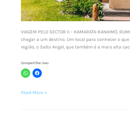
VIAGEM PELO SECTOR II – KAMARATA-KANAIMÖ, RUMO
chegar a um destino. Um local para conhecer o que p
região, o Salto Angel, que também é a mais alta ca
Compartilhe isso:
Famtrip
Read More »
pelo
Sector
II
–
Kamarata-