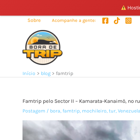
Hostin
Ir
Sobre
Acompanhe a gente:
para
o
conteúdo
Início
blog
famtrip
Famtrip pelo Sector II – Kamarata-Kanaimö, no ru
Postagem
/
bora
,
famtrip
,
mochileiro
,
tur
,
Venezuel