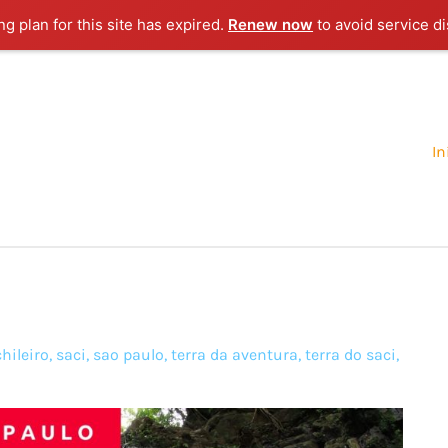
g plan for this site has expired.
Renew now
to avoid service di
In
hileiro
,
saci
,
sao paulo
,
terra da aventura
,
terra do saci
,