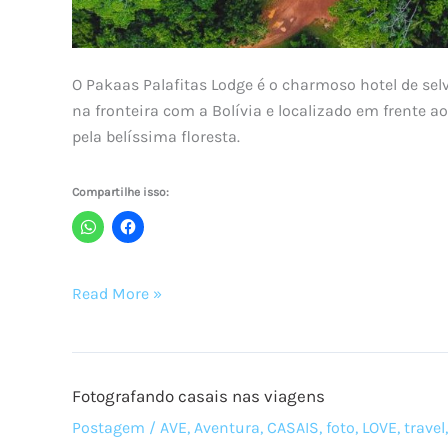
O Pakaas Palafitas Lodge é o charmoso hotel de se
na fronteira com a Bolívia e localizado em frente 
pela belíssima floresta.
Compartilhe isso:
Pakaas,
Read More »
um
hotel
na
Fotografando casais nas viagens
selva
Rondoniense
Postagem
/
AVE
,
Aventura
,
CASAIS
,
foto
,
LOVE
,
travel