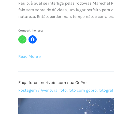
Paulo, à qual se interliga pelas rodovias Marechal
falo sem sobra de dúvidas, um lugar perfeito par
natureza. Então, perder mais tempo não, e corra pr
Compartilhe isso:
Descubra
Read More »
Botucatu
–
A
Faça fotos incríveis com sua GoPro
terra
da
Postagem
/
Aventura
,
foto
,
foto com gopro
,
fotograf
aventura!