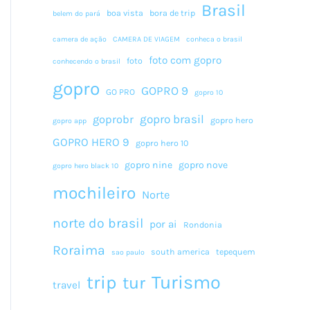
Brasil
boa vista
bora de trip
belem do pará
camera de ação
CAMERA DE VIAGEM
conheca o brasil
foto com gopro
foto
conhecendo o brasil
gopro
GOPRO 9
GO PRO
gopro 10
gopro brasil
goprobr
gopro hero
gopro app
GOPRO HERO 9
gopro hero 10
gopro nine
gopro nove
gopro hero black 10
mochileiro
Norte
norte do brasil
por ai
Rondonia
Roraima
south america
tepequem
sao paulo
Turismo
trip
tur
travel