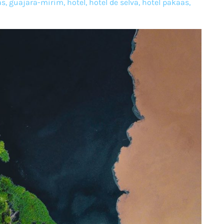
as
,
guajara-mirim
,
hotel
,
hotel de selva
,
hotel pakaas
,