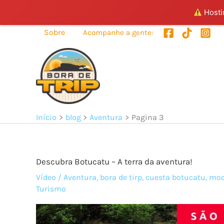
Hostin
Ir
Sobre
Acompanhe a gente:
para
o
conteúdo
Início
blog
Aventura
Pagina 3
Descubra Botucatu – A terra da aventura!
Vídeo
/
Aventura
,
bora de tirp
,
cuesta botucatu
,
moc
Turismo